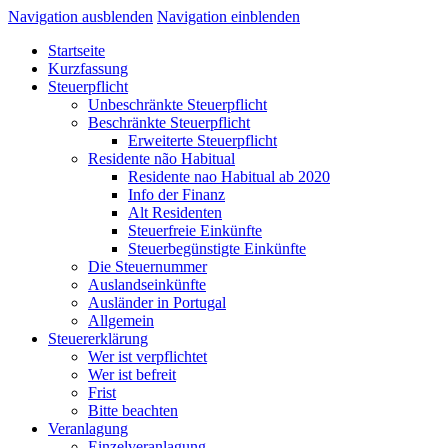
Navigation ausblenden
Navigation einblenden
Startseite
Kurzfassung
Steuerpflicht
Unbeschränkte Steuerpflicht
Beschränkte Steuerpflicht
Erweiterte Steuerpflicht
Residente não Habitual
Residente nao Habitual ab 2020
Info der Finanz
Alt Residenten
Steuerfreie Einkünfte
Steuerbegünstigte Einkünfte
Die Steuernummer
Auslandseinkünfte
Ausländer in Portugal
Allgemein
Steuererklärung
Wer ist verpflichtet
Wer ist befreit
Frist
Bitte beachten
Veranlagung
Einzelveranlagung