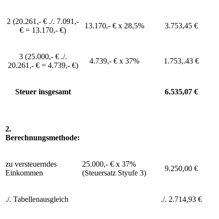
2 (20.261,- € ./. 7.091,-
13.170,- € x 28,5%
3.753,45 €
€ = 13.170,- €)
3 (25.000,- € ./.
4.739,- € x 37%
1.753,.43 €
20.261,- € = 4.739,- €)
Steuer insgesamt
6.535,07 €
2.
Berechnungsmethode:
zu versteuerndes
25.000,- € x 37%
9.250,00 €
Einkommen
(Steuersatz Styufe 3)
./. Tabellenausgleich
./. 2.714,93 €