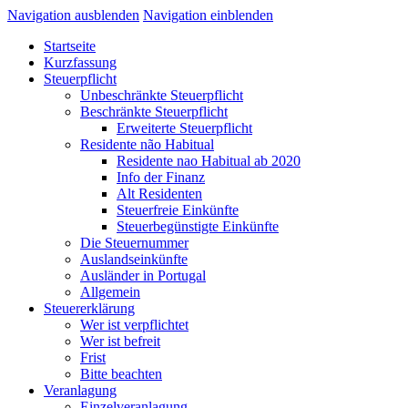
Navigation ausblenden
Navigation einblenden
Startseite
Kurzfassung
Steuerpflicht
Unbeschränkte Steuerpflicht
Beschränkte Steuerpflicht
Erweiterte Steuerpflicht
Residente não Habitual
Residente nao Habitual ab 2020
Info der Finanz
Alt Residenten
Steuerfreie Einkünfte
Steuerbegünstigte Einkünfte
Die Steuernummer
Auslandseinkünfte
Ausländer in Portugal
Allgemein
Steuererklärung
Wer ist verpflichtet
Wer ist befreit
Frist
Bitte beachten
Veranlagung
Einzelveranlagung