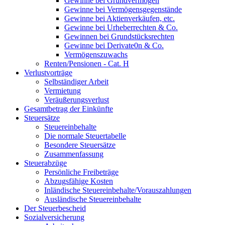
Gewinne bei Grundvermögen
Gewinne bei Vermögensgegenstände
Gewinne bei Aktienverkäufen, etc.
Gewinne bei Urheberrechten & Co.
Gewinnen bei Grundstücksrechten
Gewinne bei Derivate0n & Co.
Vermögenszuwachs
Renten/Pensionen - Cat. H
Verlustvorträge
Selbständiger Arbeit
Vermietung
Veräußerungsverlust
Gesamtbetrag der Einkünfte
Steuersätze
Steuereinbehalte
Die normale Steuertabelle
Besondere Steuersätze
Zusammenfassung
Steuerabzüge
Persönliche Freibeträge
Abzugsfähige Kosten
Inländische Steuereinbehalte/Vorauszahlungen
Ausländische Steuereinbehalte
Der Steuerbescheid
Sozialversicherung