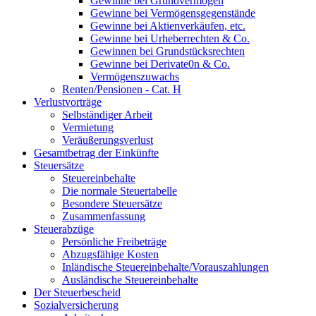
Gewinne bei Grundvermögen
Gewinne bei Vermögensgegenstände
Gewinne bei Aktienverkäufen, etc.
Gewinne bei Urheberrechten & Co.
Gewinnen bei Grundstücksrechten
Gewinne bei Derivate0n & Co.
Vermögenszuwachs
Renten/Pensionen - Cat. H
Verlustvorträge
Selbständiger Arbeit
Vermietung
Veräußerungsverlust
Gesamtbetrag der Einkünfte
Steuersätze
Steuereinbehalte
Die normale Steuertabelle
Besondere Steuersätze
Zusammenfassung
Steuerabzüge
Persönliche Freibeträge
Abzugsfähige Kosten
Inländische Steuereinbehalte/Vorauszahlungen
Ausländische Steuereinbehalte
Der Steuerbescheid
Sozialversicherung