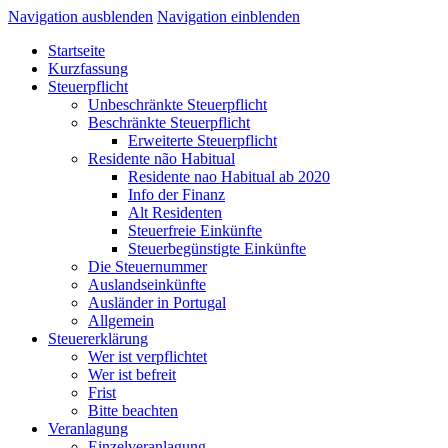
Navigation ausblenden
Navigation einblenden
Startseite
Kurzfassung
Steuerpflicht
Unbeschränkte Steuerpflicht
Beschränkte Steuerpflicht
Erweiterte Steuerpflicht
Residente não Habitual
Residente nao Habitual ab 2020
Info der Finanz
Alt Residenten
Steuerfreie Einkünfte
Steuerbegünstigte Einkünfte
Die Steuernummer
Auslandseinkünfte
Ausländer in Portugal
Allgemein
Steuererklärung
Wer ist verpflichtet
Wer ist befreit
Frist
Bitte beachten
Veranlagung
Einzelveranlagung