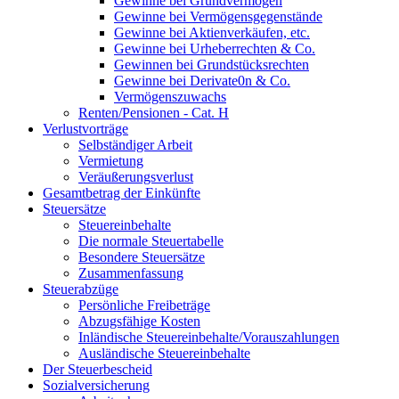
Gewinne bei Grundvermögen
Gewinne bei Vermögensgegenstände
Gewinne bei Aktienverkäufen, etc.
Gewinne bei Urheberrechten & Co.
Gewinnen bei Grundstücksrechten
Gewinne bei Derivate0n & Co.
Vermögenszuwachs
Renten/Pensionen - Cat. H
Verlustvorträge
Selbständiger Arbeit
Vermietung
Veräußerungsverlust
Gesamtbetrag der Einkünfte
Steuersätze
Steuereinbehalte
Die normale Steuertabelle
Besondere Steuersätze
Zusammenfassung
Steuerabzüge
Persönliche Freibeträge
Abzugsfähige Kosten
Inländische Steuereinbehalte/Vorauszahlungen
Ausländische Steuereinbehalte
Der Steuerbescheid
Sozialversicherung