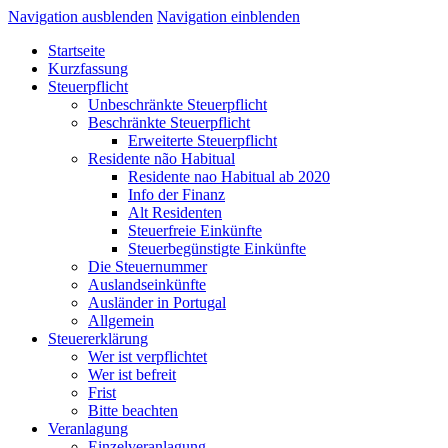
Navigation ausblenden
Navigation einblenden
Startseite
Kurzfassung
Steuerpflicht
Unbeschränkte Steuerpflicht
Beschränkte Steuerpflicht
Erweiterte Steuerpflicht
Residente não Habitual
Residente nao Habitual ab 2020
Info der Finanz
Alt Residenten
Steuerfreie Einkünfte
Steuerbegünstigte Einkünfte
Die Steuernummer
Auslandseinkünfte
Ausländer in Portugal
Allgemein
Steuererklärung
Wer ist verpflichtet
Wer ist befreit
Frist
Bitte beachten
Veranlagung
Einzelveranlagung