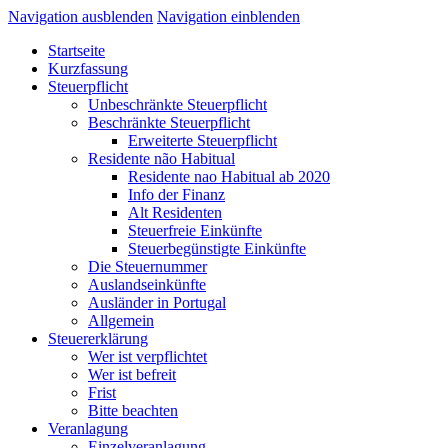
Navigation ausblenden
Navigation einblenden
Startseite
Kurzfassung
Steuerpflicht
Unbeschränkte Steuerpflicht
Beschränkte Steuerpflicht
Erweiterte Steuerpflicht
Residente não Habitual
Residente nao Habitual ab 2020
Info der Finanz
Alt Residenten
Steuerfreie Einkünfte
Steuerbegünstigte Einkünfte
Die Steuernummer
Auslandseinkünfte
Ausländer in Portugal
Allgemein
Steuererklärung
Wer ist verpflichtet
Wer ist befreit
Frist
Bitte beachten
Veranlagung
Einzelveranlagung