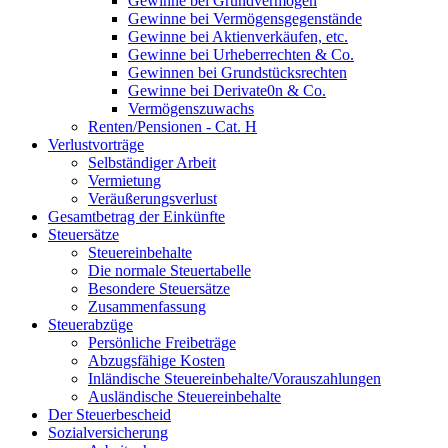
Gewinne bei Grundvermögen
Gewinne bei Vermögensgegenstände
Gewinne bei Aktienverkäufen, etc.
Gewinne bei Urheberrechten & Co.
Gewinnen bei Grundstücksrechten
Gewinne bei Derivate0n & Co.
Vermögenszuwachs
Renten/Pensionen - Cat. H
Verlustvorträge
Selbständiger Arbeit
Vermietung
Veräußerungsverlust
Gesamtbetrag der Einkünfte
Steuersätze
Steuereinbehalte
Die normale Steuertabelle
Besondere Steuersätze
Zusammenfassung
Steuerabzüge
Persönliche Freibeträge
Abzugsfähige Kosten
Inländische Steuereinbehalte/Vorauszahlungen
Ausländische Steuereinbehalte
Der Steuerbescheid
Sozialversicherung