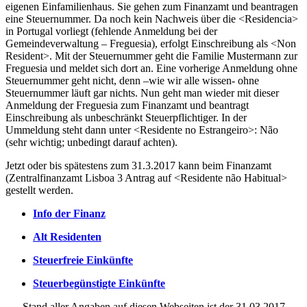
eigenen Einfamilienhaus. Sie gehen zum Finanzamt und beantragen
eine Steuernummer. Da noch kein Nachweis über die <Residencia>
in Portugal vorliegt (fehlende Anmeldung bei der
Gemeindeverwaltung – Freguesia), erfolgt Einschreibung als <Non
Resident>. Mit der Steuernummer geht die Familie Mustermann zur
Freguesia und meldet sich dort an. Eine vorherige Anmeldung ohne
Steuernummer geht nicht, denn –wie wir alle wissen- ohne
Steuernummer läuft gar nichts. Nun geht man wieder mit dieser
Anmeldung der Freguesia zum Finanzamt und beantragt
Einschreibung als unbeschränkt Steuerpflichtiger. In der
Ummeldung steht dann unter <Residente no Estrangeiro>: Não
(sehr wichtig; unbedingt darauf achten).
Jetzt oder bis spätestens zum 31.3.2017 kann beim Finanzamt
(Zentralfinanzamt Lisboa 3 Antrag auf <Residente não Habitual>
gestellt werden.
Info der Finanz
Alt Residenten
Steuerfreie Einkünfte
Steuerbegünstigte Einkünfte
Stand aller Angaben auf diesen Webseiten ist der 31.03.2017