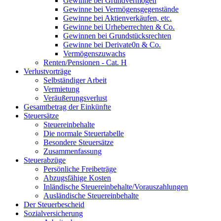
Gewinne bei Grundvermögen
Gewinne bei Vermögensgegenstände
Gewinne bei Aktienverkäufen, etc.
Gewinne bei Urheberrechten & Co.
Gewinnen bei Grundstücksrechten
Gewinne bei Derivate0n & Co.
Vermögenszuwachs
Renten/Pensionen - Cat. H
Verlustvorträge
Selbständiger Arbeit
Vermietung
Veräußerungsverlust
Gesamtbetrag der Einkünfte
Steuersätze
Steuereinbehalte
Die normale Steuertabelle
Besondere Steuersätze
Zusammenfassung
Steuerabzüge
Persönliche Freibeträge
Abzugsfähige Kosten
Inländische Steuereinbehalte/Vorauszahlungen
Ausländische Steuereinbehalte
Der Steuerbescheid
Sozialversicherung