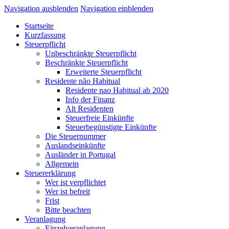
Navigation ausblenden
Navigation einblenden
Startseite
Kurzfassung
Steuerpflicht
Unbeschränkte Steuerpflicht
Beschränkte Steuerpflicht
Erweiterte Steuerpflicht
Residente não Habitual
Residente nao Habitual ab 2020
Info der Finanz
Alt Residenten
Steuerfreie Einkünfte
Steuerbegünstigte Einkünfte
Die Steuernummer
Auslandseinkünfte
Ausländer in Portugal
Allgemein
Steuererklärung
Wer ist verpflichtet
Wer ist befreit
Frist
Bitte beachten
Veranlagung
Einzelveranlagung