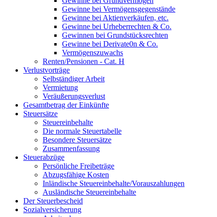
Gewinne bei Grundvermögen
Gewinne bei Vermögensgegenstände
Gewinne bei Aktienverkäufen, etc.
Gewinne bei Urheberrechten & Co.
Gewinnen bei Grundstücksrechten
Gewinne bei Derivate0n & Co.
Vermögenszuwachs
Renten/Pensionen - Cat. H
Verlustvorträge
Selbständiger Arbeit
Vermietung
Veräußerungsverlust
Gesamtbetrag der Einkünfte
Steuersätze
Steuereinbehalte
Die normale Steuertabelle
Besondere Steuersätze
Zusammenfassung
Steuerabzüge
Persönliche Freibeträge
Abzugsfähige Kosten
Inländische Steuereinbehalte/Vorauszahlungen
Ausländische Steuereinbehalte
Der Steuerbescheid
Sozialversicherung