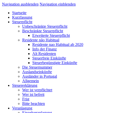
Navigation ausblenden
Navigation einblenden
Startseite
Kurzfassung
Steuerpflicht
Unbeschränkte Steuerpflicht
Beschränkte Steuerpflicht
Erweiterte Steuerpflicht
Residente não Habitual
Residente nao Habitual ab 2020
Info der Finanz
Alt Residenten
Steuerfreie Einkünfte
Steuerbegünstigte Einkünfte
Die Steuernummer
Auslandseinkünfte
Ausländer in Portugal
Allgemein
Steuererklärung
Wer ist verpflichtet
Wer ist befreit
Frist
Bitte beachten
Veranlagung
Einzelveranlagung