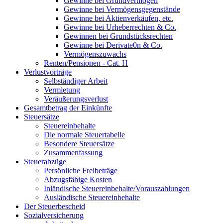
Gewinne bei Grundvermögen
Gewinne bei Vermögensgegenstände
Gewinne bei Aktienverkäufen, etc.
Gewinne bei Urheberrechten & Co.
Gewinnen bei Grundstücksrechten
Gewinne bei Derivate0n & Co.
Vermögenszuwachs
Renten/Pensionen - Cat. H
Verlustvorträge
Selbständiger Arbeit
Vermietung
Veräußerungsverlust
Gesamtbetrag der Einkünfte
Steuersätze
Steuereinbehalte
Die normale Steuertabelle
Besondere Steuersätze
Zusammenfassung
Steuerabzüge
Persönliche Freibeträge
Abzugsfähige Kosten
Inländische Steuereinbehalte/Vorauszahlungen
Ausländische Steuereinbehalte
Der Steuerbescheid
Sozialversicherung