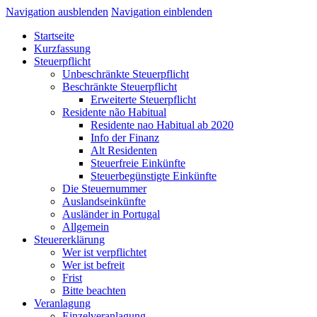
Navigation ausblenden
Navigation einblenden
Startseite
Kurzfassung
Steuerpflicht
Unbeschränkte Steuerpflicht
Beschränkte Steuerpflicht
Erweiterte Steuerpflicht
Residente não Habitual
Residente nao Habitual ab 2020
Info der Finanz
Alt Residenten
Steuerfreie Einkünfte
Steuerbegünstigte Einkünfte
Die Steuernummer
Auslandseinkünfte
Ausländer in Portugal
Allgemein
Steuererklärung
Wer ist verpflichtet
Wer ist befreit
Frist
Bitte beachten
Veranlagung
Einzelveranlagung